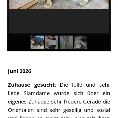
Pate
werden
Pate
gesucht
Kastrationen
Pate
gefunden
Happy
End
ab
Juni 2026
2019
Zuhause gesucht
: Die tolle und sehr
2018
2017
liebe Siamdame würde sich über ein
Verein
eigenes Zuhause sehr freuen. Gerade die
Unsere
Orientalen sind sehr gesellig und sozial
Ziele