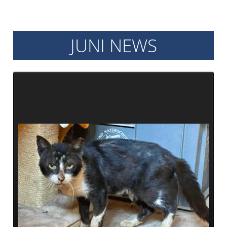
Archiv
2017
Archiv
JUNI NEWS
2016
Informationen
Vermittlung
Kastration
Schönheit
Helfen
Futtergutscheine
Spenden
Partnerprogramme
Patenschaft
Pflegestellen
Danke