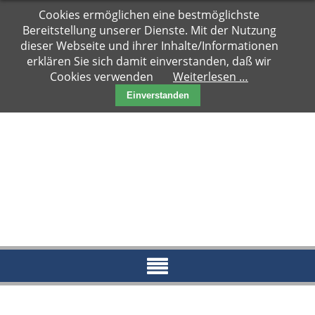
Navigation
Cookies ermöglichen eine bestmöglichste
Hauptseite
überspringen
Bereitstellung unserer Dienste. Mit der Nutzung
Zuhause
dieser Webseite und ihrer Inhalte/Informationen
gesucht
erklären Sie sich damit einverstanden, daß wir
Cookies verwenden
Weiterlesen …
Notfälle
Einverstanden
Kater
Katzen
Paare
Kitten
Reserviert
News
Blog
Aktueller
Blog
Archiv
2018