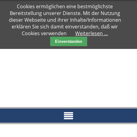
Navigation
Cookies ermöglichen eine bestmöglichste
Hauptseite
überspringen
Bereitstellung unserer Dienste. Mit der Nutzung
Zuhause
dieser Webseite und ihrer Inhalte/Informationen
gesucht
erklären Sie sich damit einverstanden, daß wir
Cookies verwenden
Weiterlesen …
Notfälle
Einverstanden
Kater
Katzen
Paare
Kitten
Reserviert
News
Blog
Aktueller
Blog
Archiv
2018