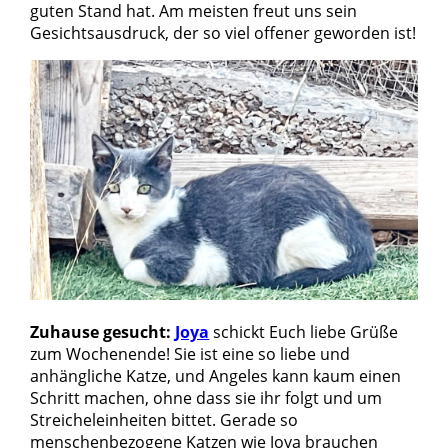
Pate
guten Stand hat. Am meisten freut uns sein
werden
Gesichtsausdruck, der so viel offener geworden ist!
Pate
gesucht
Kastrationen
Pate
gefunden
Happy
End
ab
2019
2018
Zuhause gesucht:
Joya
schickt Euch liebe Grüße
2017
zum Wochenende! Sie ist eine so liebe und
anhängliche Katze, und Angeles kann kaum einen
Verein
Schritt machen, ohne dass sie ihr folgt und um
Unsere
Streicheleinheiten bittet. Gerade so
Ziele
menschenbezogene Katzen wie Joya brauchen