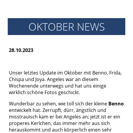
Archiv
2017
Archiv
OKTOBER NEWS
2016
Informationen
Vermittlung
28.10.2023
Kastration
Schönheit
Unser letztes Update im Oktober mit Benno, Frida,
Helfen
Chispa und Joya. Angeles war an diesem
Futtergutscheine
Wochenende unterwegs und hat uns einige
Spenden
wirklich schöne Fotos geschickt.
Partnerprogramme
Wunderbar zu sehen, wie toll sich der kleine
Benno
Patenschaft
entwickelt hat. Zerrupft, dürr, ängstlich und
Pflegestellen
misstrauisch kam er bei Angeles an; jetzt ist er ein
properes Kerlchen, das immer mehr aus sich
Danke
herauskommt und auch körperlich einen sehr