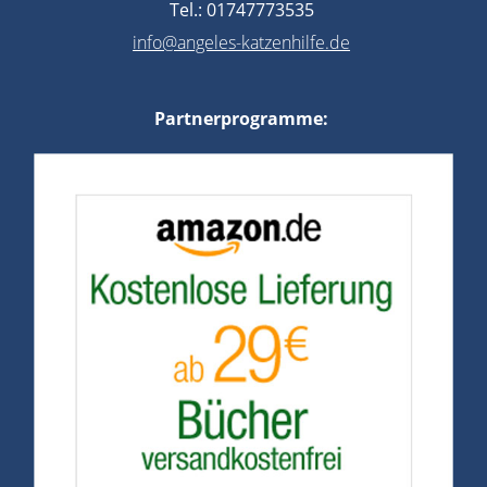
Tel.: 01747773535
info@angeles-katzenhilfe.de
Partnerprogramme: