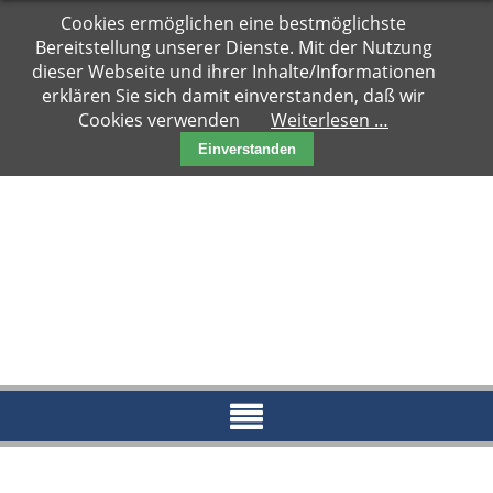
Navigation
Cookies ermöglichen eine bestmöglichste
Hauptseite
überspringen
Bereitstellung unserer Dienste. Mit der Nutzung
Zuhause
dieser Webseite und ihrer Inhalte/Informationen
gesucht
erklären Sie sich damit einverstanden, daß wir
Cookies verwenden
Weiterlesen …
Notfälle
Einverstanden
Kater
Katzen
Paare
Kitten
Reserviert
News
Blog
Aktueller
Blog
Archiv
2018