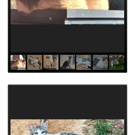
Pate
werden
Pate
gesucht
Kastrationen
Pate
gefunden
Happy
End
ab
2019
2018
2017
Verein
Unsere
Ziele