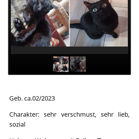
Pate
werden
Pate
gesucht
Kastrationen
Pate
gefunden
Happy
End
ab
2019
Geb. ca.02/2023
2018
2017
Charakter: sehr verschmust, sehr lieb,
Verein
sozial
Unsere
Ziele