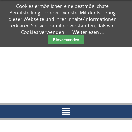
Navigation
Cookies ermöglichen eine bestmöglichste
Hauptseite
überspringen
Bereitstellung unserer Dienste. Mit der Nutzung
Zuhause
dieser Webseite und ihrer Inhalte/Informationen
gesucht
erklären Sie sich damit einverstanden, daß wir
Cookies verwenden
Weiterlesen …
Notfälle
Einverstanden
Kater
Katzen
Paare
Kitten
Reserviert
News
Blog
Aktueller
Blog
Archiv
2018