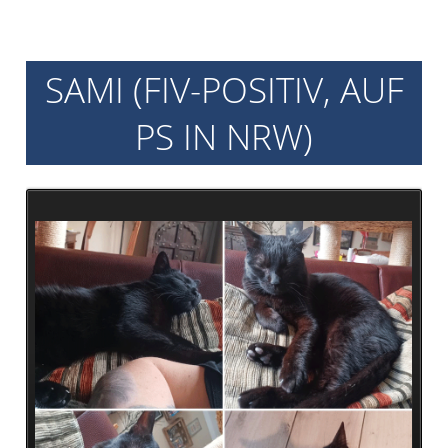
Archiv
2017
Archiv
SAMI (FIV-POSITIV, AUF
2016
PS IN NRW)
Informationen
Vermittlung
Kastration
Schönheit
Helfen
Futtergutscheine
Spenden
Partnerprogramme
Patenschaft
Pflegestellen
Danke