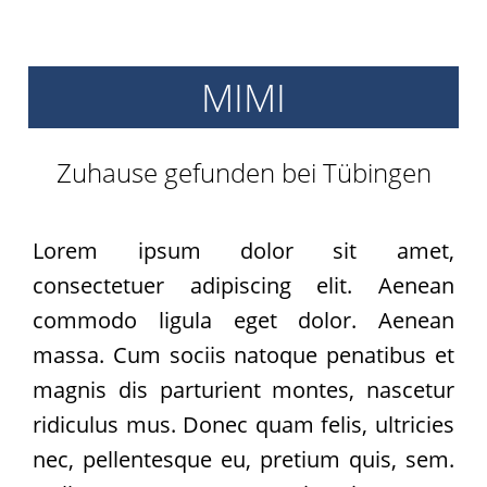
Archiv
2017
Archiv
MIMI
2016
Informationen
Zuhause gefunden bei Tübingen
Vermittlung
Kastration
Schönheit
Lorem ipsum dolor sit amet,
Helfen
consectetuer adipiscing elit. Aenean
Futtergutscheine
commodo ligula eget dolor. Aenean
Spenden
massa. Cum sociis natoque penatibus et
Partnerprogramme
magnis dis parturient montes, nascetur
Patenschaft
ridiculus mus. Donec quam felis, ultricies
Pflegestellen
Danke
nec, pellentesque eu, pretium quis, sem.