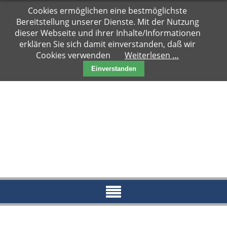
Navigation
Cookies ermöglichen eine bestmöglichste
Hauptseite
überspringen
Bereitstellung unserer Dienste. Mit der Nutzung
Zuhause
dieser Webseite und ihrer Inhalte/Informationen
gesucht
erklären Sie sich damit einverstanden, daß wir
Cookies verwenden
Weiterlesen …
Notfälle
Einverstanden
Kater
Katzen
Paare
Kitten
Reserviert
News
Blog
Aktueller
Blog
Archiv
2018