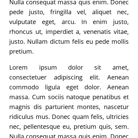
Pate
Nulla consequat massa quis enim. Donec
werden
pede justo, fringilla vel, aliquet nec,
Pate
vulputate eget, arcu. In enim justo,
gesucht
rhoncus ut, imperdiet a, venenatis vitae,
Kastrationen
justo. Nullam dictum felis eu pede mollis
Pate
pretium.
gefunden
Happy
Lorem ipsum dolor sit amet,
End
consectetuer adipiscing elit. Aenean
ab
commodo ligula eget dolor. Aenean
2019
massa. Cum sociis natoque penatibus et
2018
magnis dis parturient montes, nascetur
2017
ridiculus mus. Donec quam felis, ultricies
Verein
Unsere
nec, pellentesque eu, pretium quis, sem.
Ziele
Nulla consequat massa quis enim. Donec