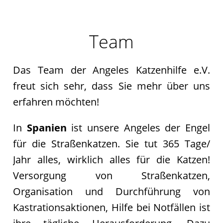
Archiv
2017
Team
Archiv
2016
Informationen
Das Team der Angeles Katzenhilfe e.V.
Vermittlung
freut sich sehr, dass Sie mehr über uns
Kastration
erfahren möchten!
Schönheit
Helfen
In
Spanien
ist unsere Angeles der Engel
Futtergutscheine
für die Straßenkatzen. Sie tut 365 Tage/
Spenden
Jahr alles, wirklich alles für die Katzen!
Partnerprogramme
Versorgung von Straßenkatzen,
Patenschaft
Organisation und Durchführung von
Pflegestellen
Kastrationsaktionen, Hilfe bei Notfällen ist
Danke