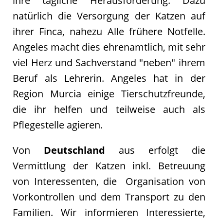
ihre tägliche Herausforderung. Dazu
Pate
werden
natürlich die Versorgung der Katzen auf
Pate
ihrer Finca, nahezu Alle frühere Notfelle.
gesucht
Angeles macht dies ehrenamtlich, mit sehr
Kastrationen
viel Herz und Sachverstand "neben" ihrem
Pate
Beruf als Lehrerin. Angeles hat in der
gefunden
Region Murcia einige Tierschutzfreunde,
Happy
die ihr helfen und teilweise auch als
End
Pflegestelle agieren.
ab
2019
Von
Deutschland
aus erfolgt die
2018
Vermittlung der Katzen inkl. Betreuung
2017
von Interessenten, die Organisation von
Verein
Vorkontrollen und dem Transport zu den
Unsere
Familien. Wir informieren Interessierte,
Ziele