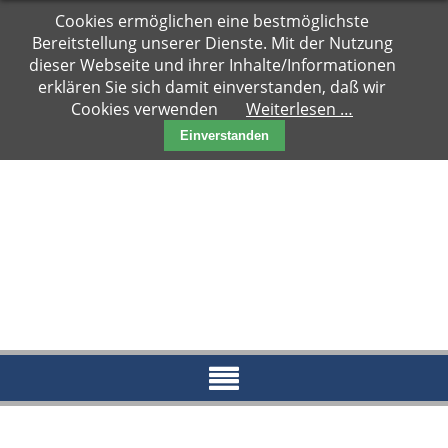
Navigation
Cookies ermöglichen eine bestmöglichste
Hauptseite
überspringen
Bereitstellung unserer Dienste. Mit der Nutzung
Zuhause
dieser Webseite und ihrer Inhalte/Informationen
gesucht
erklären Sie sich damit einverstanden, daß wir
Cookies verwenden
Weiterlesen …
Notfälle
Einverstanden
Kater
Katzen
Paare
Kitten
Reserviert
News
Blog
Aktueller
Blog
Archiv
2018