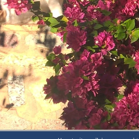
Archiv
2017
Archiv
2016
Informationen
Vermittlung
Kastration
Schönheit
Helfen
Futtergutscheine
Spenden
Partnerprogramme
Patenschaft
Pflegestellen
Danke
Pate