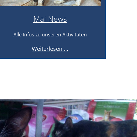
Mai News
Alle Infos zu unseren Aktivitäten
Al
Mai
Weiterlesen …
News