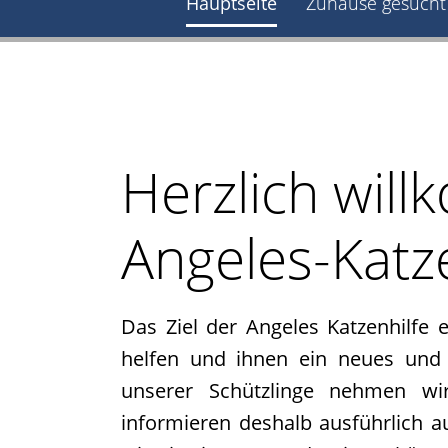
Hauptseite
Zuhause gesucht
werden
Pate
gesucht
Kastrationen
Pate
Herzlich wil
gefunden
Happy
End
Angeles-Katze
ab
2019
2018
Das Ziel der Angeles Katzenhilfe e
2017
helfen und ihnen ein neues und 
Verein
unserer Schützlinge nehmen wir
Unsere
informieren deshalb ausführlich a
Ziele