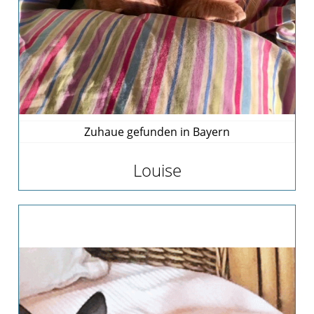
Pate
werden
Pate
gesucht
Kastrationen
Pate
gefunden
Zuhaue gefunden in Bayern
Happy
End
Louise
ab
2019
2018
2017
Verein
Unsere
Ziele