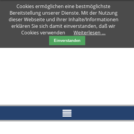
Navigation
Cookies ermöglichen eine bestmöglichste
Hauptseite
überspringen
Bereitstellung unserer Dienste. Mit der Nutzung
Zuhause
dieser Webseite und ihrer Inhalte/Informationen
gesucht
erklären Sie sich damit einverstanden, daß wir
Cookies verwenden
Weiterlesen …
Notfälle
Einverstanden
Kater
Katzen
Paare
Kitten
Reserviert
News
Blog
Aktueller
Blog
Archiv
2018