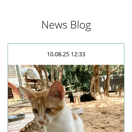
Archiv
2017
News Blog
Archiv
2016
Informationen
Vermittlung
10.08.25 12:33
Kastration
Schönheit
Helfen
Futtergutscheine
Spenden
Partnerprogramme
Patenschaft
Pflegestellen
Danke