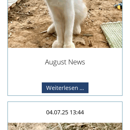
Pate
werden
Pate
gesucht
Kastrationen
Pate
gefunden
Happy
August News
End
Alle Infos zu unseren Aktivitäten
ab
2019
August
Weiterlesen …
2018
News
2017
Verein
04.07.25 13:44
Unsere
Ziele