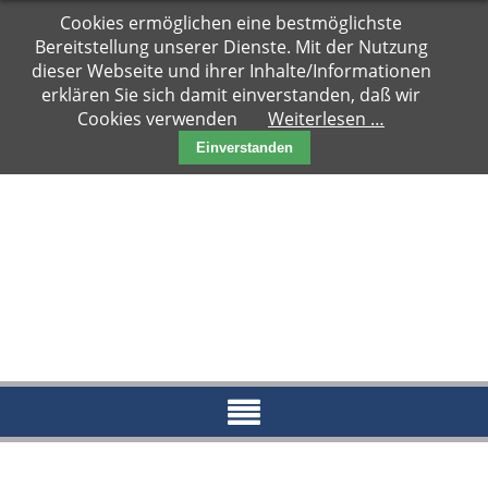
Navigation
Cookies ermöglichen eine bestmöglichste
Hauptseite
überspringen
Bereitstellung unserer Dienste. Mit der Nutzung
Zuhause
dieser Webseite und ihrer Inhalte/Informationen
gesucht
erklären Sie sich damit einverstanden, daß wir
Cookies verwenden
Weiterlesen …
Notfälle
Einverstanden
Kater
Katzen
Paare
Kitten
Reserviert
News
Blog
Aktueller
Blog
Archiv
2018