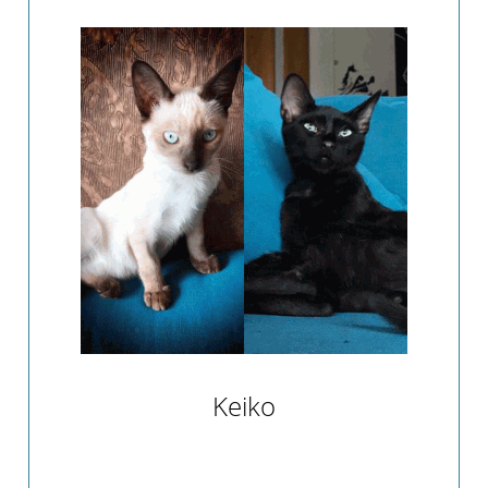
Keiko
Keiko und seine Schwester Platea hatten das
große Glück ein gemeinsames Zuhause zu