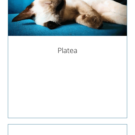
Team
Vereinssatzung
Kontakt
Platea
Keiko und seine Schwester Platea hatten das
große Glück ein gemeinsames Zuhause zu
finden. Im Sommer durften die beiden Süßen
nach Berlin zu ihren neuen Eltern umziehen
und seitdem genießen sie dort viele
Streicheleinheiten und schöne gemeinsame
Spielestunden :-) Wir freuen uns sehr für die
beiden und sagen Dirk und seiner Freundin
vielen herzlichen Dank!