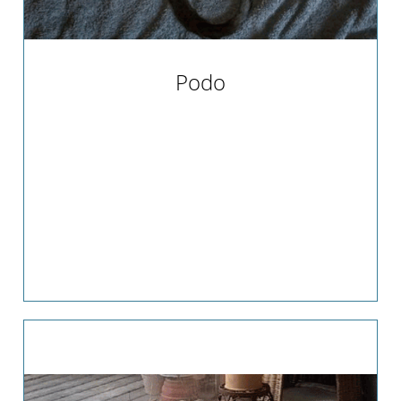
Podo
Podo hatte das große Glück, dass sie
zusammen mit ihrer Freundin Agni ein
perfektes Zuhause bei Claudia und ihrem
Mann im schönen Schrobenhausen gefunden
hat. Was uns ganz besonders freut ist, dass
neben Podo und Agni auch noch Lluvia als
"Angeles-Katze" bei Claudia und ihrem Mann
lebt. Wir freuen uns so sehr für die ganze
Katzenbande und sagen vielen vielen lieben
Dank