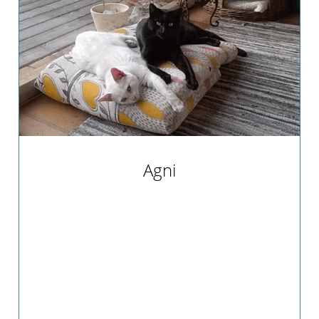
Agni
Agni hatte das große Glück, dass sie
zusammen mit ihrem Freund Podo ein
perfektes Zuhause bei Claudia und ihrem
Mann im schönen Schrobenhausen gefunden
hat. Was uns ganz besonders freut ist, dass
neben Podo und Agni auch noch Lluvia als
"Angeles-Katze" bei Claudia und ihrem Mann
lebt. Wir freuen uns so sehr für die ganze
Katzenbande und sagen vielen vielen lieben