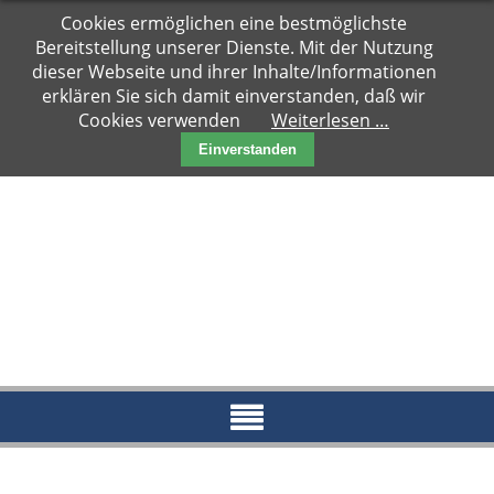
Navigation
Cookies ermöglichen eine bestmöglichste
Hauptseite
überspringen
Bereitstellung unserer Dienste. Mit der Nutzung
Zuhause
dieser Webseite und ihrer Inhalte/Informationen
gesucht
erklären Sie sich damit einverstanden, daß wir
Cookies verwenden
Weiterlesen …
Notfälle
Einverstanden
Kater
Katzen
Paare
Kitten
Reserviert
News
Blog
Aktueller
Blog
Archiv
2018