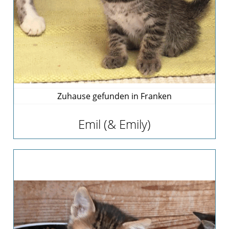
Pate
werden
Pate
gesucht
Kastrationen
Pate
gefunden
Zuhause gefunden in Franken
Happy
End
Emil (& Emily)
ab
2019
2018
2017
Verein
Unsere
Ziele