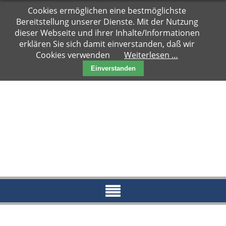
Navigation
Cookies ermöglichen eine bestmöglichste
Hauptseite
überspringen
Bereitstellung unserer Dienste. Mit der Nutzung
Zuhause
dieser Webseite und ihrer Inhalte/Informationen
gesucht
erklären Sie sich damit einverstanden, daß wir
Cookies verwenden
Weiterlesen …
Notfälle
Einverstanden
Kater
Katzen
Paare
Kitten
Reserviert
News
Blog
Aktueller
Blog
Archiv
2018